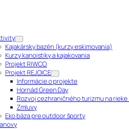
tivity
Kajakársky bazén (kurzy eskimovania)
Kurzy kanoistiky a kajakovania
Projekt RIWCO
Projekt REJOICE
Informácie o projekte
Hornád Green Day
Rozvoj cezhraničného turizmu na rieke
Zmluvy
Eko báza pre outdoor športy
tanovy