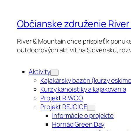
Občianske združenie River
River & Mountain chce prispieť k ponuke
outdoorových aktivít na Slovensku, rozv
Aktivity
Kajakársky bazén (kurzy eskim
Kurzy kanoistiky a kajakovania
Projekt RIWCO
Projekt REJOICE
Informácie o projekte
Hornád Green Day