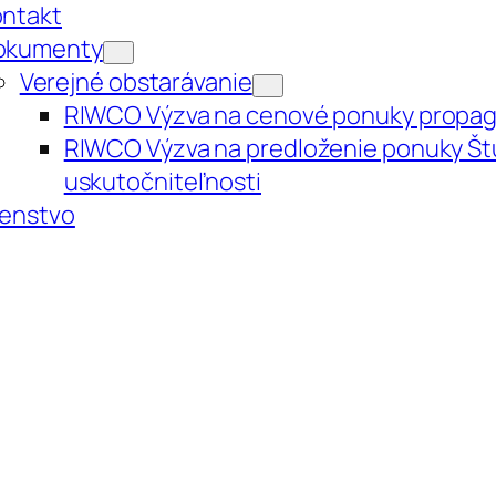
ontakt
okumenty
Verejné obstarávanie
RIWCO Výzva na cenové ponuky propagač
RIWCO Výzva na predloženie ponuky Štu
uskutočniteľnosti
lenstvo