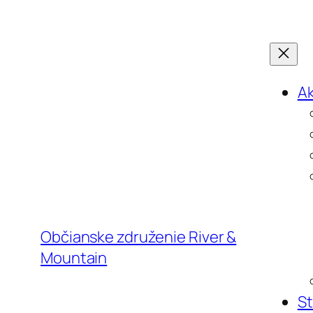
Prejsť
na
obsah
Ak
Občianske združenie River &
Mountain
S