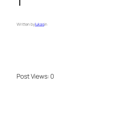
1
Written by
lukas
in
Post Views:
0