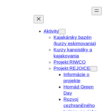
Prejsť
na
obsah
Aktivity
Kajakársky bazén
(kurzy eskimovania)
Kurzy kanoistiky a
kajakovania
Projekt RIWCO
Projekt REJOICE
Informácie o
projekte
Hornád Green
Day
Rozvoj
cezhraničného