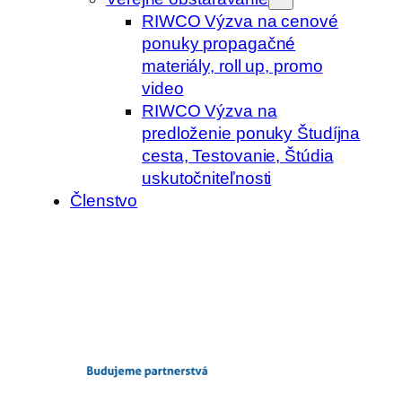
RIWCO Výzva na cenové
ponuky propagačné
materiály, roll up, promo
video
RIWCO Výzva na
predloženie ponuky Študíjna
cesta, Testovanie, Štúdia
uskutočniteľnosti
Členstvo