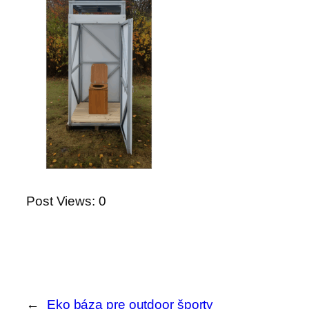
Post Views:
0
←
Eko báza pre outdoor športy