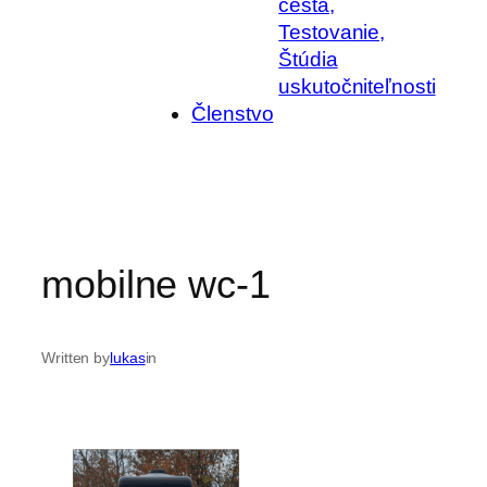
cesta,
Testovanie,
Štúdia
uskutočniteľnosti
Členstvo
mobilne wc-1
Written by
lukas
in