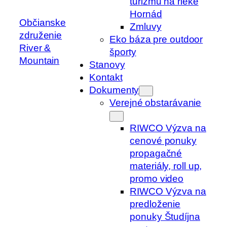
turizmu na rieke
Hornád
Občianske
Zmluvy
združenie
Eko báza pre outdoor
River &
športy
Mountain
Stanovy
Kontakt
Dokumenty
Verejné obstarávanie
RIWCO Výzva na
cenové ponuky
propagačné
materiály, roll up,
promo video
RIWCO Výzva na
predloženie
ponuky Študíjna