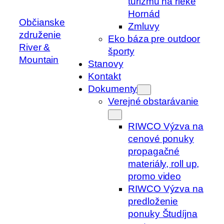
turizmu na rieke
Hornád
Občianske
Zmluvy
združenie
Eko báza pre outdoor
River &
športy
Mountain
Stanovy
Kontakt
Dokumenty
Verejné obstarávanie
RIWCO Výzva na
cenové ponuky
propagačné
materiály, roll up,
promo video
RIWCO Výzva na
predloženie
ponuky Študíjna