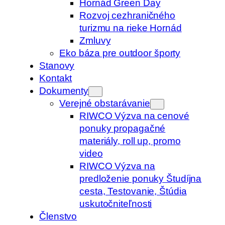
Hornád Green Day
Rozvoj cezhraničného
turizmu na rieke Hornád
Zmluvy
Eko báza pre outdoor športy
Stanovy
Kontakt
Dokumenty
Verejné obstarávanie
RIWCO Výzva na cenové
ponuky propagačné
materiály, roll up, promo
video
RIWCO Výzva na
predloženie ponuky Študíjna
cesta, Testovanie, Štúdia
uskutočniteľnosti
Členstvo