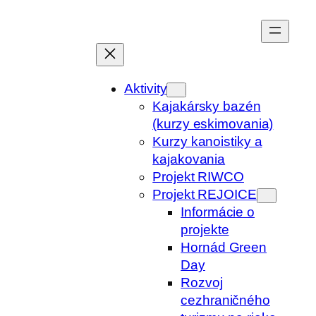
Prejsť
na
obsah
Aktivity
Kajakársky bazén
(kurzy eskimovania)
Kurzy kanoistiky a
kajakovania
Projekt RIWCO
Projekt REJOICE
Informácie o
projekte
Hornád Green
Day
Rozvoj
cezhraničného