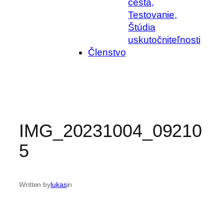
cesta,
Testovanie,
Štúdia
uskutočniteľnosti
Členstvo
IMG_20231004_09210
5
Written by
lukas
in